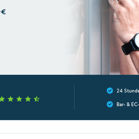
0€
24 Stund
Bar- & EC