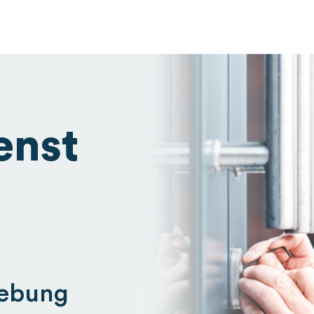
enst
gebung