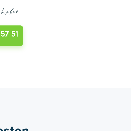
s Weber
57 51
osten