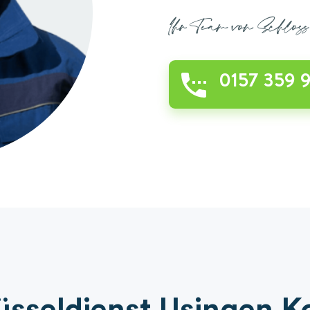
Ihr Team von Schlos
0157 359 9
üsseldienst Usingen K